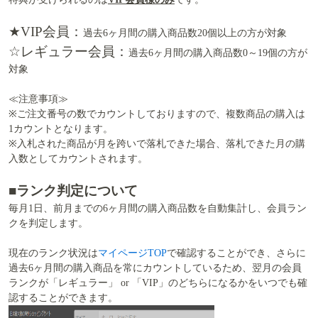
★VIP会員：
過去6ヶ月間の購入商品数20個以上の方が対象
☆レギュラー会員：
過去6ヶ月間の購入商品数0～19個の方が
対象
≪注意事項≫
※ご注文番号の数でカウントしておりますので、複数商品の購入は
1カウントとなります。
※入札された商品が月を跨いで落札できた場合、落札できた月の購
入数としてカウントされます。
■ランク判定について
毎月1日、前月までの6ヶ月間の購入商品数を自動集計し、会員ラン
クを判定します。
現在のランク状況は
マイページTOP
で確認することができ、さらに
過去6ヶ月間の購入商品を常にカウントしているため、翌月の会員
ランクが「レギュラー」 or 「VIP」のどちらになるかをいつでも確
認することができます。